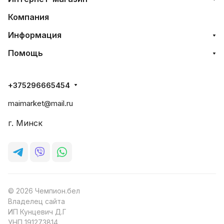
Компания
Информация
Помощь
+375296665454
maimarket@mail.ru
г. Минск
© 2026 Чемпион.бел
Владелец сайта
ИП Кунцевич Д.Г
УНП 191273814